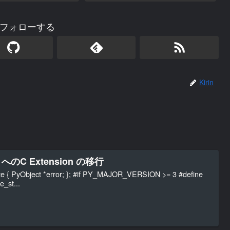
nをフォローする
Kirin
3 へのC Extension の移行
{ PyObject *error; }; #if PY_MAJOR_VERSION >= 3 #define
_st...