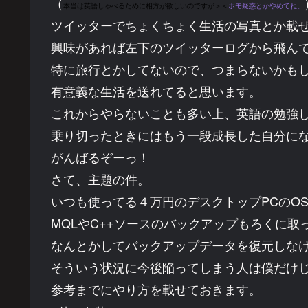
（
本当は英語しゃべるために相方が欲しいのですが＞＜
ホモ疑惑とかやめてね。
ツイッターでちょくちょく生活の写真とか載
興味があれば左下のツイッターログから飛ん
特に旅行とかしてないので、つまらないかも
有意義な生活を送れてると思います。
これからやらないことも多い上、英語の勉強
乗り切ったときにはもう一段成長した自分に
がんばるぞーっ！
さて、主題の件。
いつも使ってる４万円のデスクトップPCのO
MQLやC++ソースのバックアップもろくに取
なんとかしてバックアップデータを復元しな
そういう状況に今後陥ってしまう人は僕だけ
参考までにやり方を載せておきます。