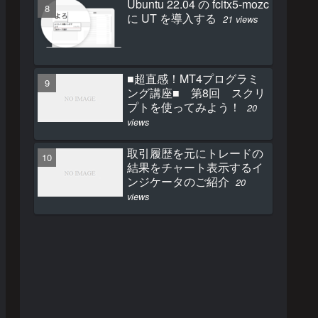
Ubuntu 22.04 の fcitx5-mozc
に UT を導入する
21 views
■超直感！MT4プログラミ
ング講座■ 第8回 スクリ
プトを使ってみよう！
20
views
取引履歴を元にトレードの
結果をチャート表示するイ
ンジケータのご紹介
20
views