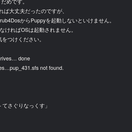
とだめです。
ールすれば大丈夫だったのですが、
rub4DosからPuppyを起動しないといけません。
ト)をしなければOSは起動されません。
お気をつけください。
 drives… done
ives…pup_431.sfs not found.
。 – てさぐりなっくす」