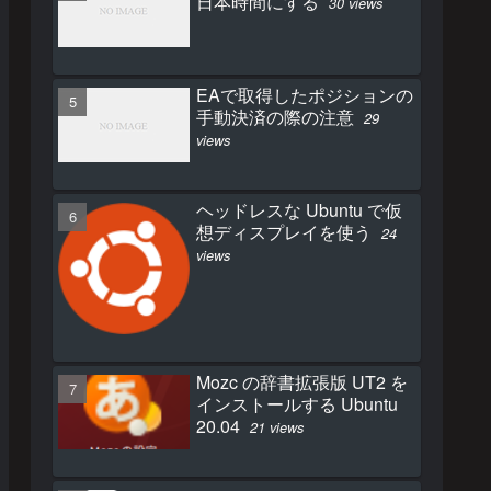
日本時間にする
30 views
EAで取得したポジションの
手動決済の際の注意
29
views
ヘッドレスな Ubuntu で仮
想ディスプレイを使う
24
views
Mozc の辞書拡張版 UT2 を
インストールする Ubuntu
20.04
21 views