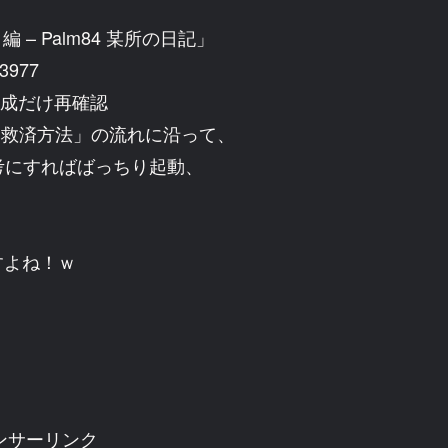
 編 – Palm84 某所の日記」
53977
ル構成だけ再確認
データ救済方法」の流れに沿って、
考にすればばっちり起動、
すよね！ｗ
ンサーリンク