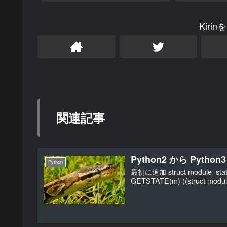
Kiri
関連記事
Python2 から Python
Python
最初に追加 struct module_state 
GETSTATE(m) ((struct module