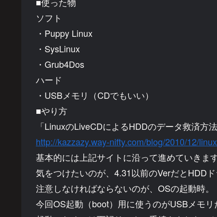
■使った物
ソフト
・Puppy Linux
・SysLinux
・Grub4Dos
ハード
・USBメモリ（CDでもいい）
■やり方
「LinuxのLiveCDによるHDDのデータ救済方法 【
http://kazzazy.way-nifty.com/blog/2010/12/linu
基本的には上記サイトに沿って進めていきま
気をつけたいのが、4.31以前のVerだとHD
注意しなければならないのが、OSの起動時。
今回OS起動（boot）用に使うのがUSBメモ