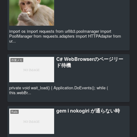
import os import requests from urllib3.poolmanager import
PoolManager from requests.adapters import HTTPAdapter from
ur...
C# WebBrowserのページリー
作業メモ
ド待機
private void wait_load() { Application.DoEvents(); while (
this.webBr...
gem i nokogiri が通らない時
Rails