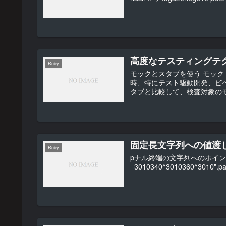
高度なテスティングテ
Ruby
モックとスタブを使う モック モ
時、特にテスト駆動開発、ビ
タブと比較して、検査対象のモ
固定長文字列への値渡
Ruby
pナル終端の文字列へのポインタ.pack("
=3010340^3010360^3010".pa