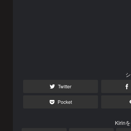
シ
Twitter
Pocket
Kiri