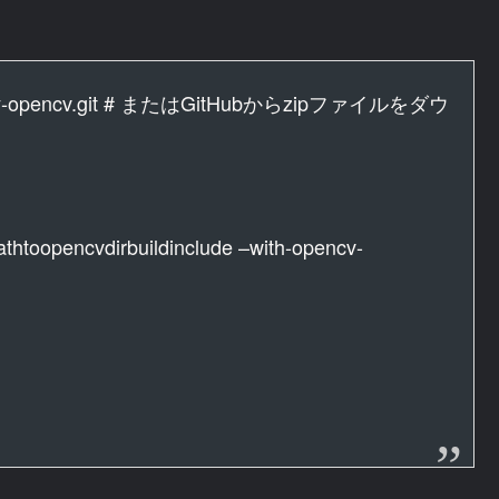
ncv/ruby-opencv.git # またはGitHubからzipファイルをダウ
athtoopencvdirbuildinclude –with-opencv-