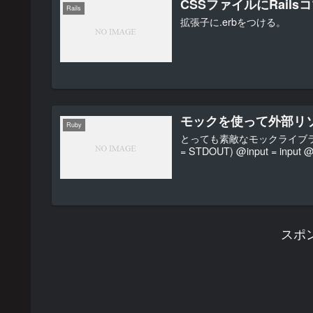
CSSファイルにRail
Rails
拡張子に.erbをつける。
モックを使って外部リ
Ruby
とっても素敵なモックライブラリflexmock 
= STDOUT) @input = input @o
スポ