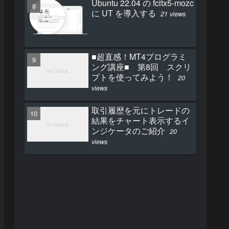
Ubuntu 22.04 の fcitx5-mozc
に UT を導入する
21 views
■超直感！MT4プログラミ
ング講座■ 第8回 スクリ
プトを使ってみよう！
20
views
取引履歴を元にトレードの
結果をチャート表示するイ
ンジケータのご紹介
20
views