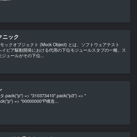
クニック
ックオブジェクト (Mock Object) とは、ソフトウェアテスト
ヘイビア駆動開発における代用の下位モジュールスタブの一種。ス
ジュールがその下位...
し
p") => "310373410".pack("p3") => "
ck("p") => "00000000"P構造...