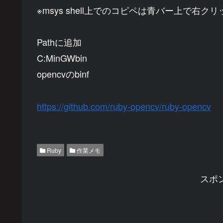
※msys shell上でのコピペは青バー上で右ク
Pathに追加
C:MinGWbin
opencvのbinf
https://github.com/ruby-opencv/ruby-opencv
Ruby
作業メモ
スポ