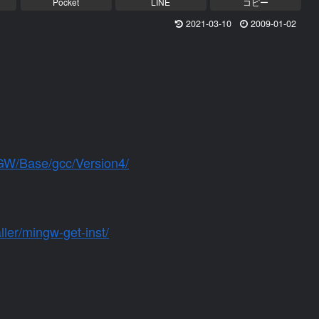
Pocket
LINE
コピー
2021-03-10
2009-01-02
inGW/Base/gcc/Version4/
aller/mingw-get-inst/