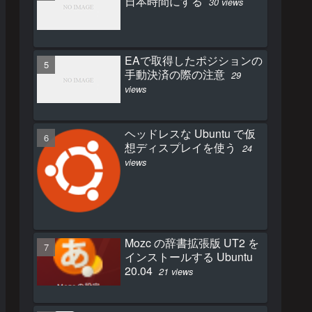
日本時間にする
30 views
EAで取得したポジションの
手動決済の際の注意
29
views
ヘッドレスな Ubuntu で仮
想ディスプレイを使う
24
views
Mozc の辞書拡張版 UT2 を
インストールする Ubuntu
20.04
21 views