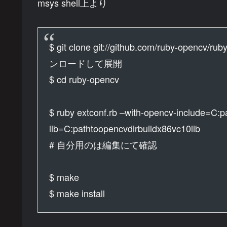
msys shell上より
$ git clone git://github.com/ruby-ope
ンロードして展開
$ cd ruby-opencv
$ ruby extconf.rb –with-opencv-include=C:p
lib=C:pathtoopencvdirbuildx86vc10lib
# 自分用のは編集にて確認
$ make
$ make install