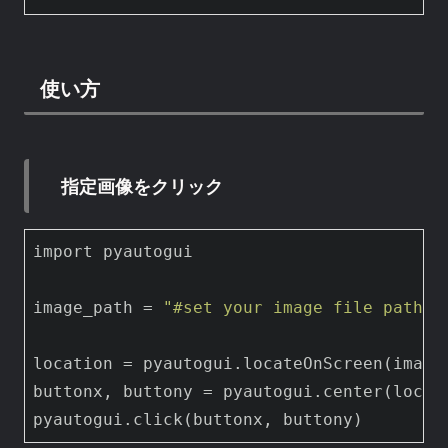
使い方
指定画像をクリック
import pyautogui

image_path = 
"#set your image file path h
location = pyautogui.locateOnScreen(image_
buttonx, buttony = pyautogui.center(locati
pyautogui.click(buttonx, buttony)