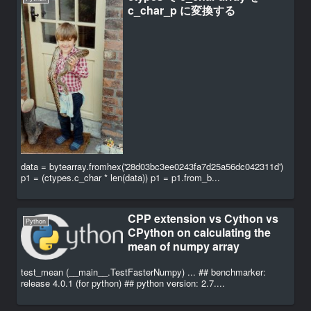
c_char_p に変換する
data = bytearray.fromhex('28d03bc3ee0243fa7d25a56dc042311d')
p1 = (ctypes.c_char * len(data)) p1 = p1.from_b...
CPP extension vs Cython vs
Python
CPython on calculating the
mean of numpy array
test_mean (__main__.TestFasterNumpy) ... ## benchmarker:
release 4.0.1 (for python) ## python version: 2.7....