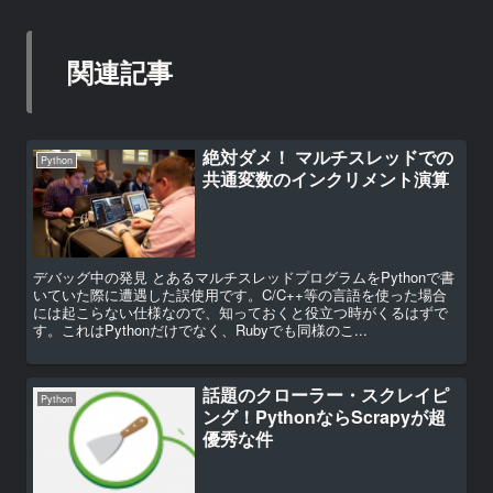
関連記事
絶対ダメ！ マルチスレッドでの
Python
共通変数のインクリメント演算
デバッグ中の発見 とあるマルチスレッドプログラムをPythonで書
いていた際に遭遇した誤使用です。C/C++等の言語を使った場合
には起こらない仕様なので、知っておくと役立つ時がくるはずで
す。これはPythonだけでなく、Rubyでも同様のこ...
話題のクローラー・スクレイピ
Python
ング！PythonならScrapyが超
優秀な件