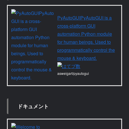
PyAutoGUIPyAutoGUI is a
cross-platform GUI
automation Python module
for human beings. Used to
programmatically control the
mouse & keyboard.
asweigart/pyautogui
ドキュメント