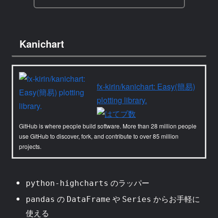
Kanichart
fx-kirin/kanichart: Easy(簡易)
plotting library.
GitHub is where people build software. More than 28 million people
use GitHub to discover, fork, and contribute to over 85 million
projects.
のラッパー
python-highcharts
の
や
からお手軽に
pandas
DataFrame
Series
使える