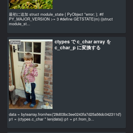
最初に追加 struct module_state { PyObject *error; }; #if
PY_MAJOR_VERSION >= 3 #define GETSTATE(m) ((struct
module_st...
ctypes で c_char array を
Python
c_char_p に変換する
data = bytearray.fromhex('28d03bc3ee0243fa7d25a56dc042311d')
p1 = (ctypes.c_char * len(data)) p1 = p1.from_b...