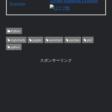
Jupyter Notebook Example
Python
highcharts
jupyter
kanichart
pandas
plot
python
スポンサーリンク