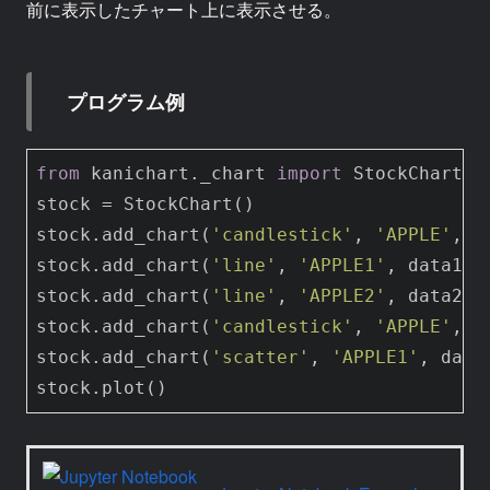
前に表示したチャート上に表示させる。
プログラム例
from
 kanichart._chart 
import
 StockChart

stock = StockChart()

stock.add_chart(
'candlestick'
, 
'APPLE'
, da
stock.add_chart(
'line'
, 
'APPLE1'
, data1, 
stock.add_chart(
'line'
, 
'APPLE2'
, data2, 
stock.add_chart(
'candlestick'
, 
'APPLE'
, da
stock.add_chart(
'scatter'
, 
'APPLE1'
, data