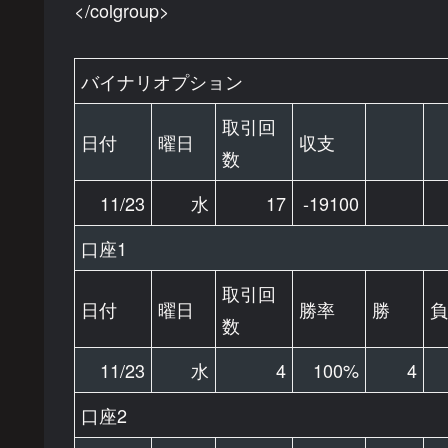
</colgroup>
バイナリオプション
取引回
日付
曜日
収支
数
11/23
水
17
-19100
口座1
取引回
日付
曜日
勝率
勝
負
数
11/23
水
4
100%
4
口座2