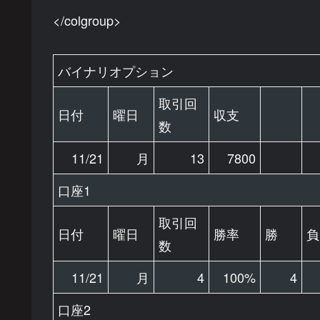
</colgroup>
バイナリオプション
取引回
日付
曜日
収支
数
11/21
月
13
7800
口座1
取引回
日付
曜日
勝率
勝
負
数
11/21
月
4
100%
4
口座2