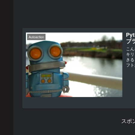
Py
Autoaction
ブ
こん
キリ
きる
フト
スポ