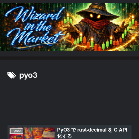
pyo3
PyO3 で rust-decimal を C API
Python
化する