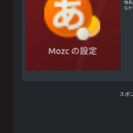
地名
なか
スポ