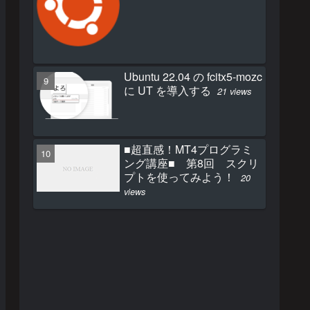
Ubuntu 22.04 の fcitx5-mozc
に UT を導入する
21 views
■超直感！MT4プログラミ
ング講座■ 第8回 スクリ
プトを使ってみよう！
20
views