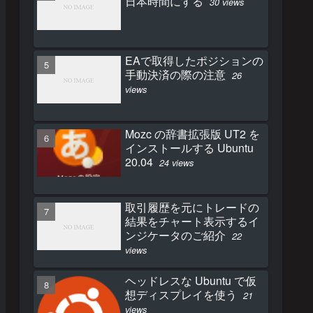
日本時間にする
30 views
EAで取得したポジションの
手動決済の際の注意
26
views
Mozc の辞書拡張版 UT2 を
インストールする Ubuntu
20.04
24 views
取引履歴を元にトレードの
結果をチャート表示するイ
ンジケータのご紹介
22
views
ヘッドレスな Ubuntu で仮
想ディスプレイを使う
21
views