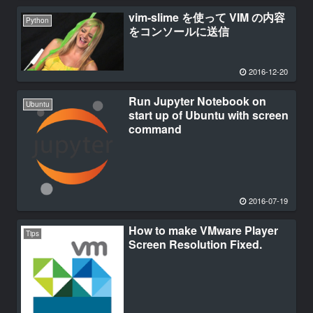
vim-slime を使って VIM の内容
Python
をコンソールに送信
2016-12-20
Run Jupyter Notebook on
Ubuntu
start up of Ubuntu with screen
command
2016-07-19
How to make VMware Player
Tips
Screen Resolution Fixed.